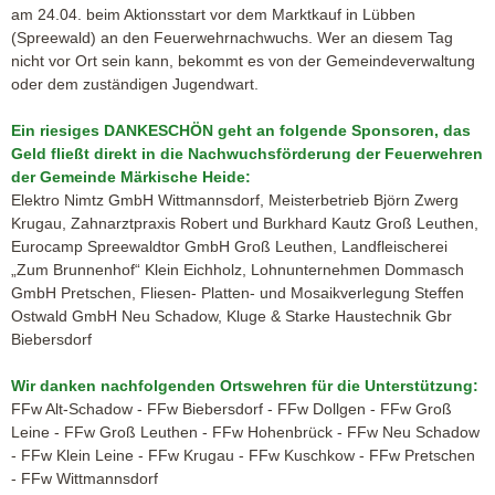
am 24.04. beim Aktionsstart vor dem Marktkauf in Lübben
(Spreewald) an den Feuerwehrnachwuchs. Wer an diesem Tag
nicht vor Ort sein kann, bekommt es von der Gemeindeverwaltung
oder dem zuständigen Jugendwart.
Ein riesiges DANKESCHÖN geht an folgende Sponsoren, das
Geld fließt direkt in die Nachwuchsförderung der Feuerwehren
der Gemeinde Märkische Heide:
Elektro Nimtz GmbH Wittmannsdorf, Meisterbetrieb Björn Zwerg
Krugau, Zahnarztpraxis Robert und Burkhard Kautz Groß Leuthen,
Eurocamp Spreewaldtor GmbH Groß Leuthen, Landfleischerei
„Zum Brunnenhof“ Klein Eichholz, Lohnunternehmen Dommasch
GmbH Pretschen, Fliesen- Platten- und Mosaikverlegung Steffen
Ostwald GmbH Neu Schadow, Kluge & Starke Haustechnik Gbr
Biebersdorf
Wir danken nachfolgenden Ortswehren für die Unterstützung:
FFw Alt-Schadow - FFw Biebersdorf - FFw Dollgen - FFw Groß
Leine - FFw Groß Leuthen - FFw Hohenbrück - FFw Neu Schadow
- FFw Klein Leine - FFw Krugau - FFw Kuschkow - FFw Pretschen
- FFw Wittmannsdorf