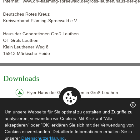
Internet:
www.drk-flaeming-spreewald.de/gross-leuthen/haus-der-ge
Deutsches Rotes Kreuz
Kreisverband Fläming-Spreewald e.V.
Haus der Generationen Groß Leuthen
OT Groß Leuthen
Klein Leuthener Weg 8
15913 Märkische Heide
Downloads
Flyer Haus der Generationen in Groß Leuthen
Links
Um unsere Webseite für Sie optimal zu gestalten und Zugriffe zu
analysieren, verwenden wir Cookies. Mit Klick auf "Alle
akzeptieren" oder "OK" erklären Sie sich mit der Verwendung von
Webiste: Haus der Generationen Groß Leuthen
Cookies einverstanden. Detaillierte Informationen erhalten Sie in
unserer
Datenschutzerklärung
.