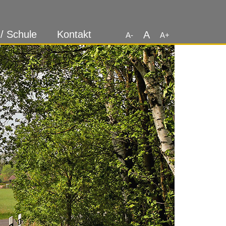
 / Schule
Kontakt
A
A-
A+