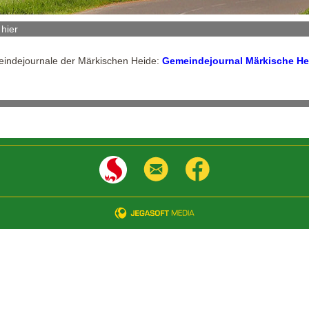
 hier
meindejournale der Märkischen Heide:
Gemeindejournal Märkische Hei