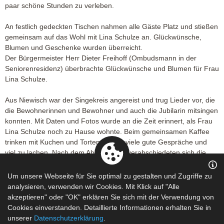
paar schöne Stunden zu verleben.
An festlich gedeckten Tischen nahmen alle Gäste Platz und stießen
gemeinsam auf das Wohl mit Lina Schulze an. Glückwünsche,
Blumen und Geschenke wurden überreicht.
Der Bürgermeister Herr Dieter Freihoff (Ombudsmann in der
Seniorenresidenz) überbrachte Glückwünsche und Blumen für Frau
Lina Schulze.
Aus Niewisch war der Singekreis angereist und trug Lieder vor, die
die Bewohnerinnen und Bewohner und auch die Jubilarin mitsingen
konnten. Mit Daten und Fotos wurde an die Zeit erinnert, als Frau
Lina Schulze noch zu Hause wohnte. Beim gemeinsamen Kaffee
trinken mit Kuchen und Torten gab es viele gute Gespräche und
viel zu lachen. Nach dem Abendessen verabschiedeten sich die
Gäste und der Alltag kehrte wieder zurück. Frau Lina Schulze hatte
einen unvergesslichen Nachmittag.
Um unsere Webseite für Sie optimal zu gestalten und Zugriffe zu
analysieren, verwenden wir Cookies. Mit Klick auf "Alle
Helga Lehmann - Seniorenresidenz Wittmannsdorf
akzeptieren" oder "OK" erklären Sie sich mit der Verwendung von
Cookies einverstanden. Detaillierte Informationen erhalten Sie in
unserer
Datenschutzerklärung
.