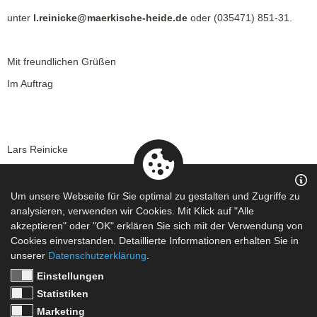
unter
l.reinicke@maerkische-heide.de
oder (035471) 851-31.
Mit freundlichen Grüßen
Im Auftrag
Lars Reinicke
Sachbearbeiter Bauamt
Um unsere Webseite für Sie optimal zu gestalten und Zugriffe zu
analysieren, verwenden wir Cookies. Mit Klick auf "Alle
AP_Kossenblatt+Lindenallee.pdf
akzeptieren" oder "OK" erklären Sie sich mit der Verwendung von
Cookies einverstanden. Detaillierte Informationen erhalten Sie in
unserer
Datenschutzerklärung
.
Einstellungen
Statistiken
Marketing