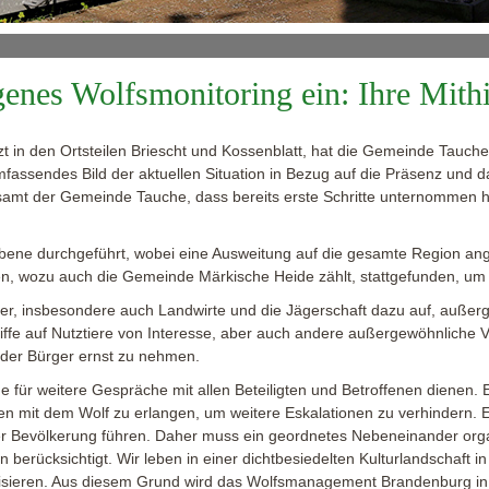
enes Wolfsmonitoring ein: Ihre Mithil
tzt in den Ortsteilen Briescht und Kossenblatt, hat die Gemeinde Tauc
umfassendes Bild der aktuellen Situation in Bezug auf die Präsenz und 
ngsamt der Gemeinde Tauche, dass bereits erste Schritte unternommen 
eebene durchgeführt, wobei eine Ausweitung auf die gesamte Region 
, wozu auch die Gemeinde Märkische Heide zählt, stattgefunden, um 
ger, insbesondere auch Landwirte und die Jägerschaft dazu auf, au
fe auf Nutztiere von Interesse, aber auch andere außergewöhnliche Vorfä
 der Bürger ernst zu nehmen.
 für weitere Gespräche mit allen Beteiligten und Betroffenen dienen.
n mit dem Wolf zu erlangen, um weitere Eskalationen zu verhindern. E
der Bevölkerung führen. Daher muss ein geordnetes Nebeneinander org
berücksichtigt. Wir leben in einer dichtbesiedelten Kulturlandschaft in
ieren. Aus diesem Grund wird das Wolfsmanagement Brandenburg in da