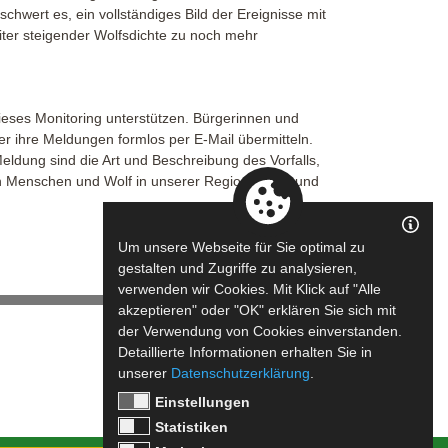
chwert es, ein vollständiges Bild der Ereignisse mit
iter steigender Wolfsdichte zu noch mehr
eses Monitoring unterstützen. Bürgerinnen und
r ihre Meldungen formlos per E-Mail übermitteln.
ldung sind die Art und Beschreibung des Vorfalls,
 Menschen und Wolf in unserer Region sicher und
Um unsere Webseite für Sie optimal zu
gestalten und Zugriffe zu analysieren,
verwenden wir Cookies. Mit Klick auf "Alle
akzeptieren" oder "OK" erklären Sie sich mit
der Verwendung von Cookies einverstanden.
Detaillierte Informationen erhalten Sie in
unserer
Datenschutzerklärung
.
Einstellungen
Statistiken