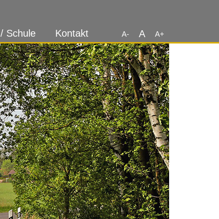
 / Schule
Kontakt
A
A-
A+