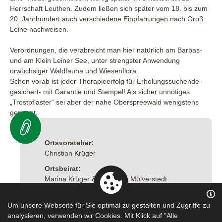
Herrschaft Leuthen. Zudem ließen sich später vom 18. bis zum
20. Jahrhundert auch verschiedene Einpfarrungen nach Groß
Leine nachweisen.
Verordnungen, die verabreicht man hier natürlich am Barbas-
und am Klein Leiner See, unter strengster Anwendung
urwüchsiger Waldfauna und Wiesenflora.
Schon vorab ist jeder Therapieerfolg für Erholungssuchende
gesichert- mit Garantie und Stempel! Als sicher unnötiges
„Trostpflaster“ sei aber der nahe Oberspreewald wenigstens
genannt.
Ortsvorsteher:
Christian Krüger
Ortsbeirat:
Marina Krüger & Jaqueline Mülverstedt
Um unsere Webseite für Sie optimal zu gestalten und Zugriffe zu
analysieren, verwenden wir Cookies. Mit Klick auf "Alle
Leaflet
|
Map data ©
OpenStreetMap
contributors