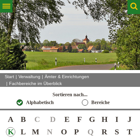
Start
Verwaltung
Ämter & Einrichtungen
Fachbereiche im Überblick
Sortieren nach...
Alphabetisch
Bereiche
A
B
C
D
E
F
G
H
I
J
K
L
M
N
O
P
Q
R
S
T