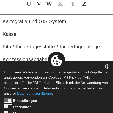
U
V
W
X
Y
Z
Kartografie und GIS-System
Kasse
Kita / Kindertagesstätte / Kindertagespflege
Konzessionsabgaben
Kosten- und Leistungsrechnung / KLR
Um unsere Webseite für Sie optimal zu gestalten und Zugriffe zu
analysieren, verwenden wir Cookies. Mit Klick auf "Alle
akzeptieren" oder "OK" erklären Sie sich mit der Verwendung von
Kultur
Cookies einverstanden. Detaillierte Informationen erhalten Sie in
unserer
Datenschutzerklärung
.
Einstellungen
Statistiken